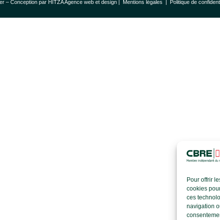
er – Conception par
HITZA Agence web et design
|
Mentions légales
|
Politique de confident
Pour offrir 
cookies pour
ces technolo
navigation ou
consentement