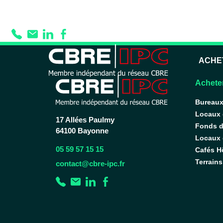
Prestation :
Douc
ACHE
Acheter
Bureau
Locaux
17 Allées Paulmy
Fonds 
64100 Bayonne
Locaux d
05 59 57 15 15
Cafés H
Terrains
contact@cbre-ipc.fr