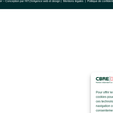
er – Conception par
HITZA Agence web et design
|
Mentions légales
|
Politique de confident
Pour offrir 
cookies pour
ces technolo
navigation ou
consentement