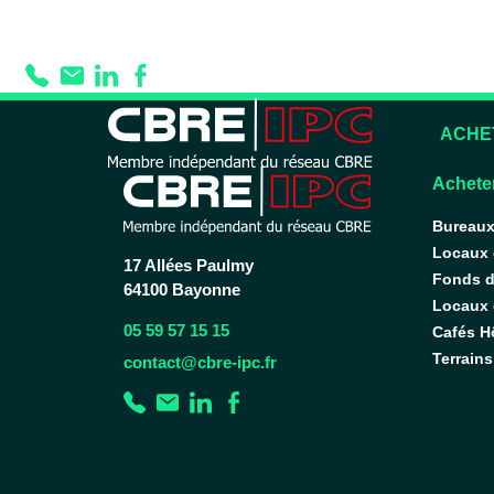
Prestation :
Nbre 
ACHE
Acheter
Bureau
Locaux
17 Allées Paulmy
Fonds 
64100 Bayonne
Locaux d
05 59 57 15 15
Cafés H
Terrains
contact@cbre-ipc.fr