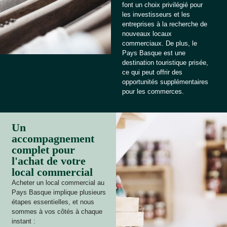
font un choix privilégié pour
les investisseurs et les
entreprises à la recherche de
nouveaux locaux
commerciaux. De plus, le
Pays Basque est une
destination touristique prisée,
ce qui peut offrir des
opportunités supplémentaires
pour les commerces.
Un
accompagnement
complet pour
l'achat de votre
local commercial
Acheter un local commercial au
Pays Basque implique plusieurs
étapes essentielles, et nous
sommes à vos côtés à chaque
instant :