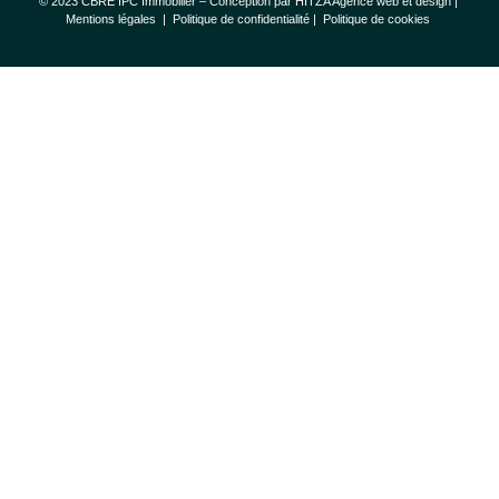
© 2023 CBRE IPC Immobilier – Conception par
HITZA Agence web et design
|
Mentions légales
|
Politique de confidentialité |
Politique de cookies