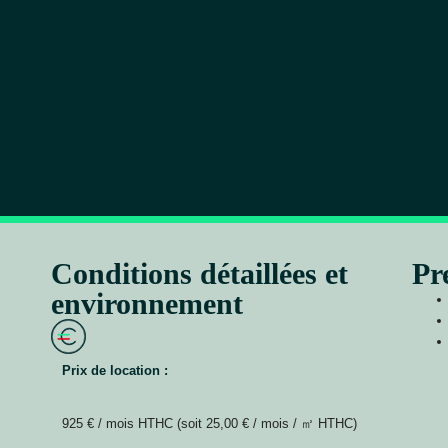
Conditions détaillées et
Pr
environnement
Prix de location :
925 € / mois HTHC (soit 25,00 € / mois / ㎡ HTHC)