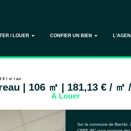
TER / LOUER
CONFIER UN BIEN
L'AGE
 € / ㎡ / an
eau | 106 ㎡ | 181,13 € / ㎡ 
À Louer
Sur la commune de Biarritz, à
CBRE IPC vous propose des b