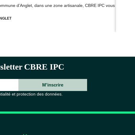
commune d’Anglet, dans une zone artisanale, CBRE IPC vous propose à
Sur
NGLET
ewsletter CBRE IPC
M'inscrire
tialité et protection des données.