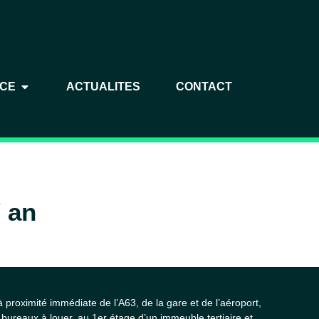
NCE
ACTUALITES
CONTACT
/ an
 proximité immédiate de l’A63, de la gare et de l’aéroport,
ureaux à louer, au 1er étage d’un immeuble tertiaire et