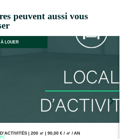
res peuvent aussi vous
ser
À LOUER
’ACTIVITÉS | 200 ㎡ | 90,00 € / ㎡ / AN
BUR
9PC
Réf