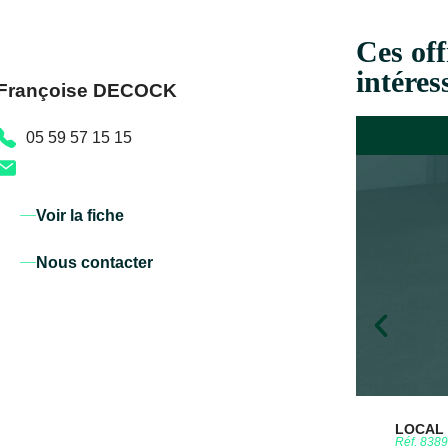
Ces off
intéres
Françoise DECOCK
05 59 57 15 15
Voir la fiche
Nous contacter
LOCAL D
Réf. 838