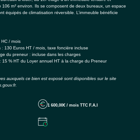
e 106 m² environ. Ils se composent de deux bureaux, un espace
sont équipés de climatisation réversible. L’immeuble bénéficie
 HC / mois
 : 130 Euros HT / mois, taxe foncière incluse
rge du preneur : incluse dans les charges
: 15 % HT du Loyer annuel HT à la charge du Preneur
ues auxquels ce bien est exposé sont disponibles sur le site
.gouv.fr.
1 600,00€ / mois TTC F.A.I