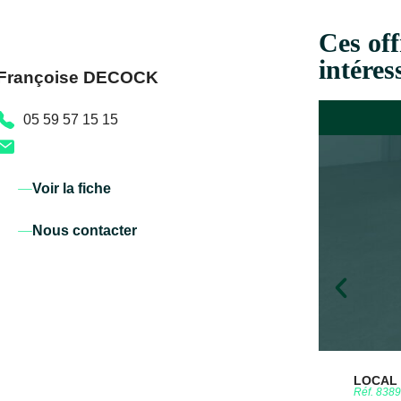
Ces off
intéres
Françoise DECOCK
05 59 57 15 15
Voir la fiche
Nous contacter
LOCAL D
Réf. 838