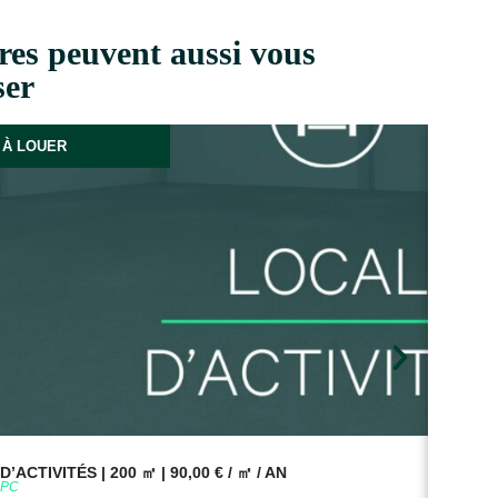
res peuvent aussi vous
ser
À LOUER
’ACTIVITÉS | 200 ㎡ | 90,00 € / ㎡ / AN
BUR
9PC
Réf