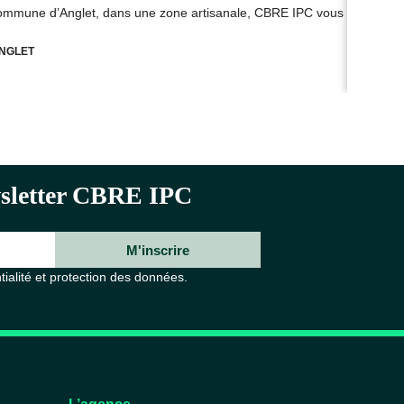
commune d’Anglet, dans une zone artisanale, CBRE IPC vous propose à
Sur
NGLET
ewsletter CBRE IPC
M'inscrire
tialité et protection des données.