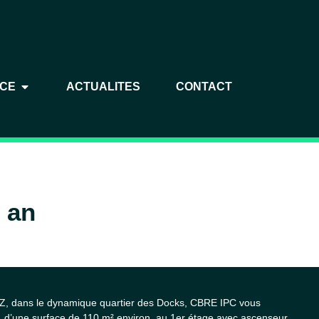
NCE
ACTUALITES
CONTACT
/ an
, dans le dynamique quartier des Docks, CBRE IPC vous
, d’une surface de 110 m² environ, au 1er étage avec ascenseur.