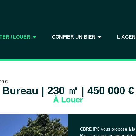
TER / LOUER
CONFIER UN BIEN
L'AGE
00 €
Bureau | 230 ㎡ | 450 000 €
À Louer
CBRE IPC vous propose à la l
Pau, au sein d’un immeuble 