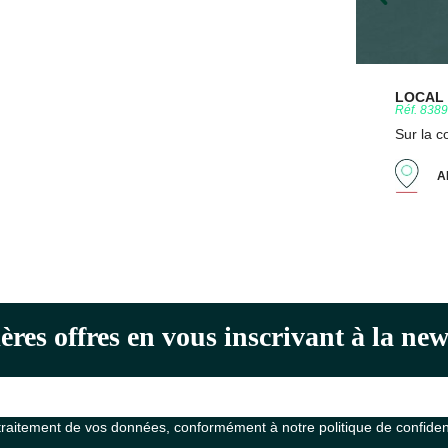
LOCAL D
Réf. 838
Sur la 
A
ères offres en vous inscrivant à la n
 traitement de vos données, conformément à notre
politique de confiden