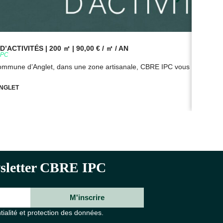
’ACTIVITÉS | 200 ㎡ | 90,00 € / ㎡ / AN
BUR
9PC
Réf
commune d’Anglet, dans une zone artisanale, CBRE IPC vous propose à
Sur
NGLET
ewsletter CBRE IPC
M'inscrire
tialité et protection des données.