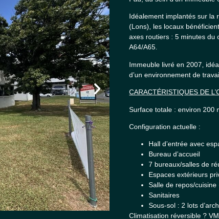
Idéalement implantés sur la 
(Lons), les locaux bénéficient
axes routiers : 5 minutes du
A64/A65.
Immeuble livré en 2007, idéal
d’un environnement de travail 
CARACTÉRISTIQUES DE L’
Surface totale : environ 200
Configuration actuelle :
Hall d’entrée avec esp
Bureau d’accueil
7 bureaux/salles de ré
Espaces extérieurs priv
Salle de repos/cuisine
Sanitaires
Sous-sol : 2 lots d’arc
Climatisation réversible ? VM