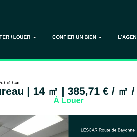
TER / LOUER
CONFIER UN BIEN
L'AGE
€ / ㎡ / an
reau | 14 ㎡ | 385,71 € / ㎡ /
À Louer
LESCAR Route de Bayonne