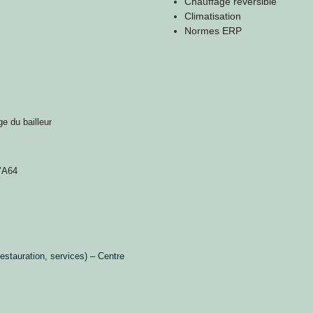
Chauffage réversible
Climatisation
Normes ERP
e du bailleur
l’A64
estauration, services) – Centre