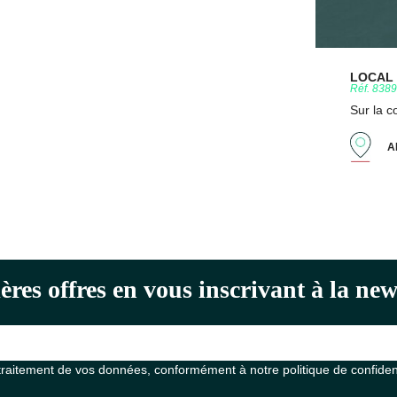
LOCAL D
Réf. 838
Sur la 
A
ères offres en vous inscrivant à la n
 traitement de vos données, conformément à notre
politique de confiden