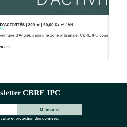
’ACTIVITÉS | 200 ㎡ | 90,00 € / ㎡ / AN
BUR
9PC
Réf
commune d’Anglet, dans une zone artisanale, CBRE IPC vous propose à
Sur
NGLET
ewsletter CBRE IPC
M'inscrire
tialité et protection des données.