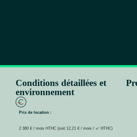
Conditions détaillées et
Pr
environnement
Prix de location :
2 380 € / mois HTHC (soit 12,21 € / mois / ㎡ HTHC)