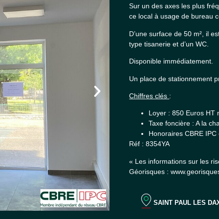
Sur un des axes les plus fré
ce local à usage de bureau c
D’une surface de 50 m², il e
type tisanerie et d’un WC.
Disponible immédiatement.
Un place de stationnement pri
Chiffres clés
:
Loyer : 850 Euros HT
Taxe foncière : A la c
Honoraires CBRE IPC e
Réf : 8354YA
« Les informations sur les ri
Géorisques : www.georisques
SAINT PAUL LES DA