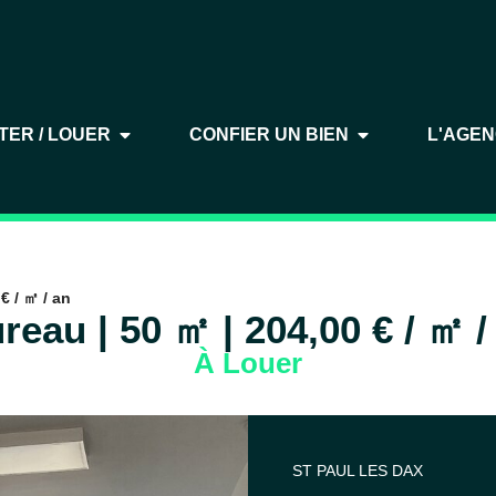
TER / LOUER
CONFIER UN BIEN
L'AGE
€ / ㎡ / an
reau | 50 ㎡ | 204,00 € / ㎡ /
À Louer
ST PAUL LES DAX