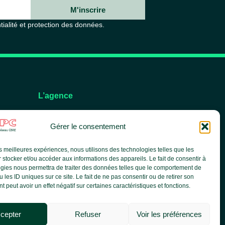
M'inscrire
tialité et protection des données.
L’agence
L’équipe
Gérer le consentement
Nos services
Nos références
les meilleures expériences, nous utilisons des technologies telles que les
Le groupe CBRE
 stocker et/ou accéder aux informations des appareils. Le fait de consentir à
Actualités
gies nous permettra de traiter des données telles que le comportement de
 les ID uniques sur ce site. Le fait de ne pas consentir ou de retirer son
 peut avoir un effet négatif sur certaines caractéristiques et fonctions.
cepter
Refuser
Voir les préférences