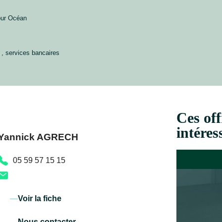
our Océan
 , services bancaires
Ces off
intéres
Yannick AGRECH
05 59 57 15 15
Voir la fiche
Nous contacter