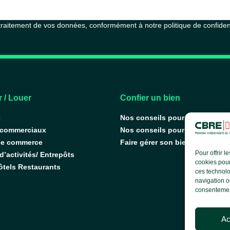
 traitement de vos données, conformément à notre
politique de confiden
 / Louer
Confier un bien
x
Nos conseils pour vendre
 commerciaux
Nos conseils pour louer
de commerce
Faire gérer son bien
Pour offrir 
’activités/ Entrepôts
cookies pour
ôtels Restaurants
ces technolo
navigation ou
consentement
Ac