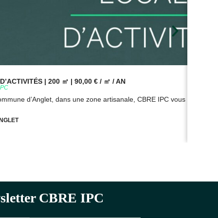
’ACTIVITÉS | 200 ㎡ | 90,00 € / ㎡ / AN
BUR
9PC
Réf
commune d’Anglet, dans une zone artisanale, CBRE IPC vous propose à
Sur
NGLET
ewsletter CBRE IPC