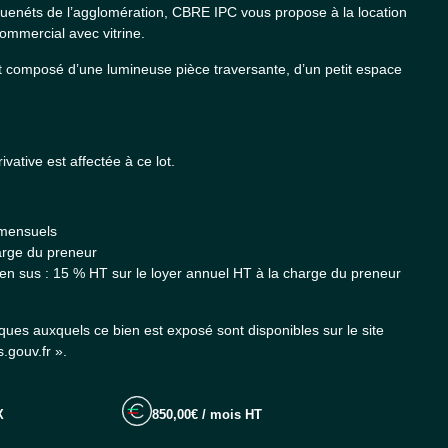
quenéts de l’agglomération, CBRE IPC vous propose à la location
ommercial avec vitrine.
st composé d’une lumineuse pièce traversante, d’un petit espace
vative est affectée à ce lot.
 mensuels
harge du preneur
n sus : 15 % HT sur le loyer annuel HT à la charge du preneur
sques auxquels ce bien est exposé sont disponibles sur le site
.gouv.fr ».
X
850,00€ / mois HT