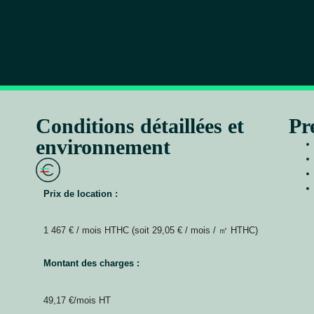
Conditions détaillées et
Pr
environnement
Prix de location :
1 467 € / mois HTHC (soit 29,05 € / mois / ㎡ HTHC)
Montant des charges :
49,17 €/mois HT