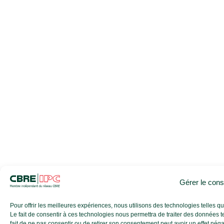
Gérer le con
Pour offrir les meilleures expériences, nous utilisons des technologies telles 
Le fait de consentir à ces technologies nous permettra de traiter des données t
fait de ne pas consentir ou de retirer son consentement peut avoir un effet négati