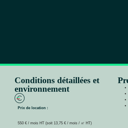
Conditions détaillées et
Pr
environnement
Prix de location :
550 € / mois HT (soit 13,75 € / mois / ㎡ HT)