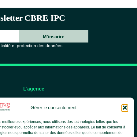
ewsletter CBRE IPC
M'inscrire
tialité et protection des données.
L’agence
L’équipe
Gérer le consentement
Nos services
Nos références
les meilleures expériences, nous utilisons des technologies telles que les
Le groupe CBRE
 stocker et/ou accéder aux informations des appareils. Le fait de consentir à
Actualités
gies nous permettra de traiter des données telles que le comportement de