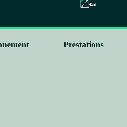
41㎡
onnement
Prestations