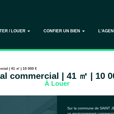
TER / LOUER
CONFIER UN BIEN
L'AGE
cial | 41 ㎡ | 10 000 €
al commercial | 41 ㎡ | 10 0
À Louer
Sur la commune de SAINT JEA
un environnement commercia