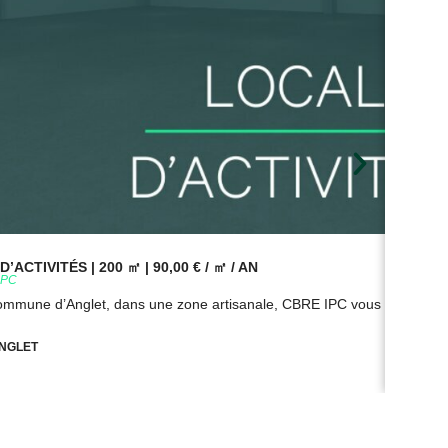
’ACTIVITÉS | 200 ㎡ | 90,00 € / ㎡ / AN
BUR
9PC
Réf
commune d’Anglet, dans une zone artisanale, CBRE IPC vous propose à
Sur
NGLET