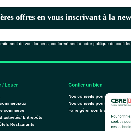
ères offres en vous inscrivant à la n
 traitement de vos données, conformément à notre
politique de confiden
 / Louer
Confier un bien
x
Nos conseils pour vendre
 commerciaux
Nos conseils pour louer
de commerce
Faire gérer son bien
Pour offrir 
’activités/ Entrepôts
cookies pour
ôtels Restaurants
ces technolo