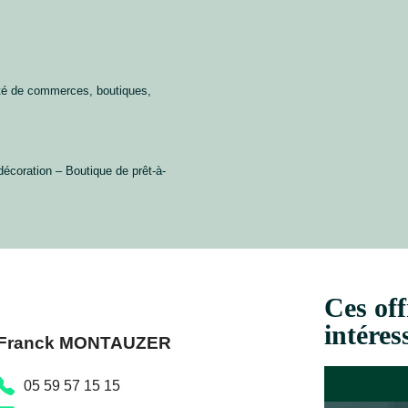
té de commerces, boutiques,
décoration – Boutique de prêt-à-
Ces off
intéres
Franck MONTAUZER
05 59 57 15 15