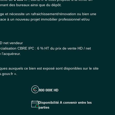
nant des bureaux ainsi que du dépôt.
age et nécessite un rafraichissement/rénovation ou bien une
place à un nouveau projet immobilier professionnel et/ou
HD net vendeur
ialisation CBRE IPC : 6 % HT du prix de vente HD / net
 l’acquéreur.
sques auxquels ce bien est exposé sont disponibles sur le site
.gouv.fr ».
800 000€ HD
Disponibilité A convenir entre les
parties