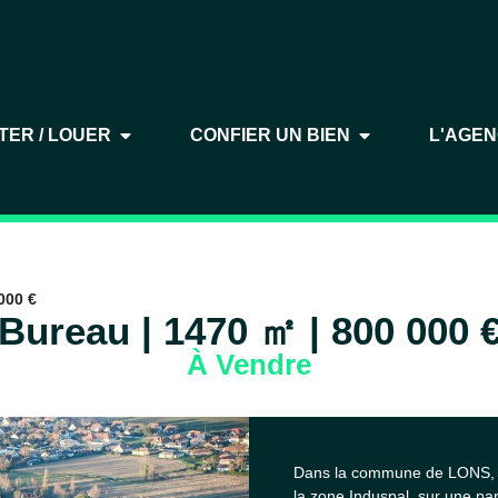
TER / LOUER
CONFIER UN BIEN
L'AGE
000 €
Bureau | 1470 ㎡ | 800 000 
À Vendre
Dans la commune de LONS, a
la zone Induspal, sur une par