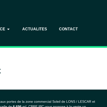
NCE
ACTUALITES
CONTACT
€
ux portes de la zone commercial Soleil de LONS / LESCAR et
celle de
6
696
m², CBRE IPC vous propose à la vente un