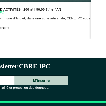
’ACTIVITÉS | 200 ㎡ | 90,00 € / ㎡ / AN
BUR
9PC
Réf
commune d’Anglet, dans une zone artisanale, CBRE IPC vous propose à
Sur
NGLET
ewsletter CBRE IPC
M'inscrire
tialité et protection des données.