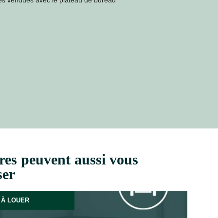
ves vendues avec le plateau de bureau
res peuvent aussi vous
ser
À LOUER