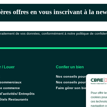
ères offres en vous inscrivant à la n
 traitement de vos données, conformément à notre
politique de confiden
 / Louer
Confier un bien
x
Nos conseils pour vendre
 commerciaux
Nos conseils pour louer
de commerce
Faire gérer son bien
Pour offrir 
’activités/ Entrepôts
cookies pour
ôtels Restaurants
ces technolo
navigation ou