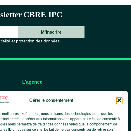
ewsletter CBRE IPC
M'inscrire
tialité et protection des données.
L’agence
L’équipe
Gérer le consentement
Nos services
Nos références
les meilleures expériences, nous utilisons des technologies telles que les
Le groupe CBRE
 stocker et/ou accéder aux informations des appareils. Le fait de consentir à
Actualités
gies nous permettra de traiter des données telles que le comportement de
 les ID uniques sur ce site. Le fait de ne pas consentir ou de retirer son