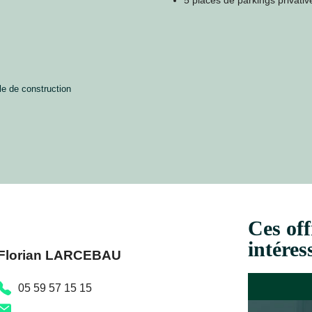
5 places de parkings privati
le de construction
Ces off
intéres
Florian LARCEBAU
05 59 57 15 15