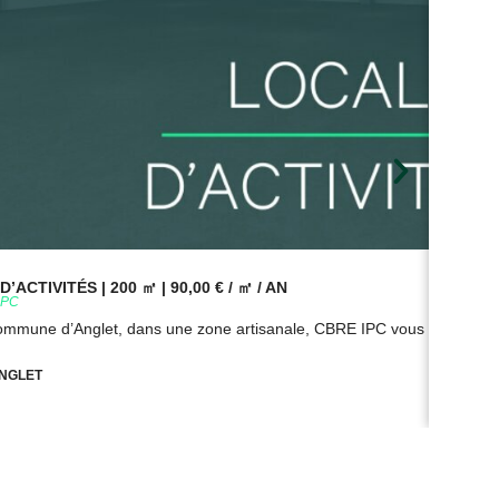
’ACTIVITÉS | 200 ㎡ | 90,00 € / ㎡ / AN
BUR
9PC
Réf
commune d’Anglet, dans une zone artisanale, CBRE IPC vous propose à
Sur
NGLET