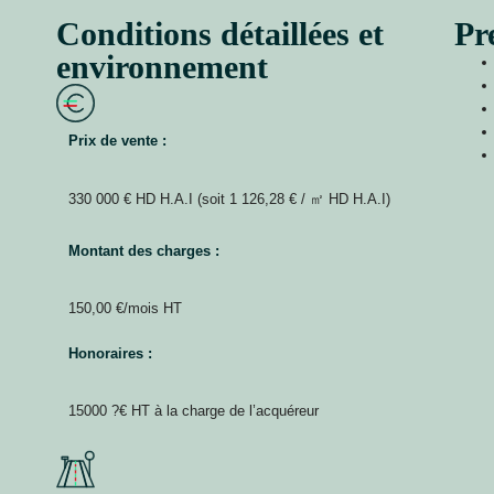
Conditions détaillées et
Pr
environnement
Prix de vente :
330 000 € HD H.A.I (soit 1 126,28 € / ㎡ HD H.A.I)
Montant des charges :
150,00 €/mois HT
Honoraires :
15000 ?€ HT à la charge de l’acquéreur