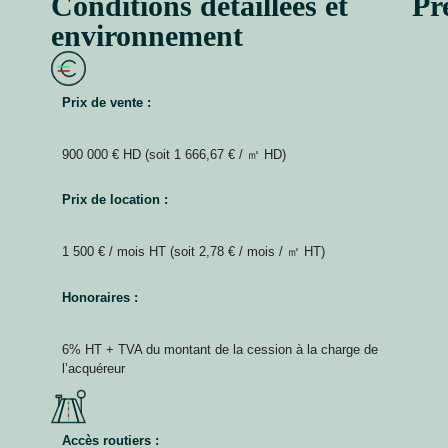
Conditions détaillées et
Pr
environnement
Prix de vente :
900 000 € HD (soit 1 666,67 € / ㎡ HD)
Prix de location :
1 500 € / mois HT (soit 2,78 € / mois / ㎡ HT)
Honoraires :
6% HT + TVA du montant de la cession à la charge de
l’acquéreur
Accès routiers :