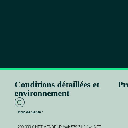
Conditions détaillées et
Pr
environnement
Prix de vente :
200 000 € NET VENDEUR (soit 579,71 € / ㎡ NET