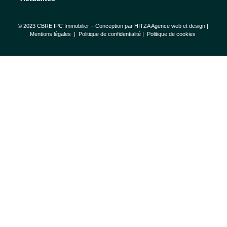
© 2023 CBRE IPC Immobilier – Conception par
HITZA Agence web et design
|
Mentions légales
|
Politique de confidentialité |
Politique de cookies