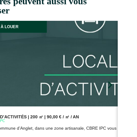
res peuvent aussi vous
ser
À LOUER
’ACTIVITÉS | 200 ㎡ | 90,00 € / ㎡ / AN
BUR
9PC
Réf
commune d’Anglet, dans une zone artisanale, CBRE IPC vous propose à
Sur