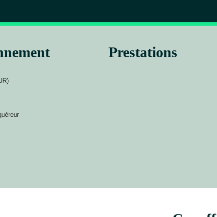
onnement
Prestations
UR)
quéreur