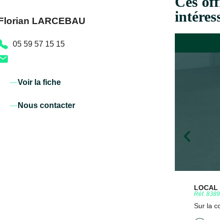
Ces off
intéres
Florian LARCEBAU
05 59 57 15 15
Voir la fiche
Nous contacter
LOCAL D
Réf. 838
Sur la 