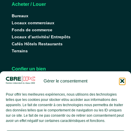
Acheter / Louer
Bureaux
Locaux commerciaux
Fonds de commerce
Locaux d’activités/ Entrepôts
Cafés Hôtels Restaurants
Terrains
Confier un bien
Nos conseils pour vendre
Gérer le consentement
Nos conseils pour louer
Faire gérer son bien
Pour offrir les meilleures expériences, nous utilisons des technologies
telles que les cookies pour stocker et/ou accéder aux informations des
appareils. Le fait de consentir à ces technologies nous permettra de traiter
des données telles que le comportement de navigation ou les ID uniques
L’agence
sur ce site. Le fait de ne pas consentir ou de retirer son consentement peut
avoir un effet négatif sur certaines caractéristiques et fonctions.
L’équipe
Nos services