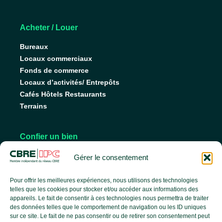
Acheter / Louer
Bureaux
Locaux commerciaux
Fonds de commerce
Locaux d’activités/ Entrepôts
Cafés Hôtels Restaurants
Terrains
Confier un bien
Nos conseils pour vendre
Gérer le consentement
Nos conseils pour louer
Faire gérer son bien
Pour offrir les meilleures expériences, nous utilisons des technologies
telles que les cookies pour stocker et/ou accéder aux informations des
appareils. Le fait de consentir à ces technologies nous permettra de traiter
des données telles que le comportement de navigation ou les ID uniques
L’agence
sur ce site. Le fait de ne pas consentir ou de retirer son consentement peut