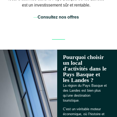
est un investissement sûr et rentable.
Consultez nos offres
Pourquoi choisir
un local
d'activités dans le
Pays Basque et
les Landes ?
La région du Pays Basque et
des Landes est bien plus
qu’une destination
touristique.
C’est un véritable moteur
économique, où l’histoire et