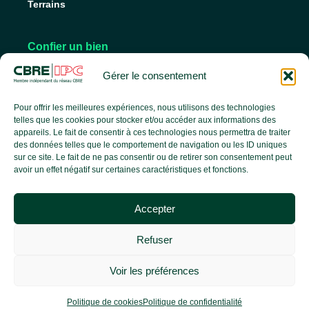
Terrains
Confier un bien
Nos conseils pour vendre
Gérer le consentement
Nos conseils pour louer
Faire gérer son bien
Pour offrir les meilleures expériences, nous utilisons des technologies
telles que les cookies pour stocker et/ou accéder aux informations des
appareils. Le fait de consentir à ces technologies nous permettra de traiter
des données telles que le comportement de navigation ou les ID uniques
L’agence
sur ce site. Le fait de ne pas consentir ou de retirer son consentement peut
avoir un effet négatif sur certaines caractéristiques et fonctions.
L’équipe
Nos services
Accepter
Nos références
Le groupe CBRE
Refuser
Actualités
Voir les préférences
© 2023 CBRE IPC Immobilier – Conception par
HITZA Agence web et design
|
Mentions légales
|
Politique de confidentialité |
Politique de cookies
Politique de cookies
Politique de confidentialité