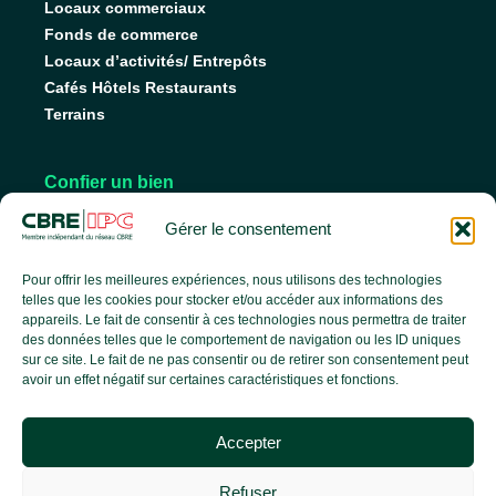
Locaux commerciaux
Fonds de commerce
Locaux d’activités/ Entrepôts
Cafés Hôtels Restaurants
Terrains
Confier un bien
Nos conseils pour vendre
Gérer le consentement
Nos conseils pour louer
Faire gérer son bien
Pour offrir les meilleures expériences, nous utilisons des technologies
telles que les cookies pour stocker et/ou accéder aux informations des
appareils. Le fait de consentir à ces technologies nous permettra de traiter
des données telles que le comportement de navigation ou les ID uniques
L’agence
sur ce site. Le fait de ne pas consentir ou de retirer son consentement peut
avoir un effet négatif sur certaines caractéristiques et fonctions.
L’équipe
Nos services
Accepter
Nos références
Le groupe CBRE
Refuser