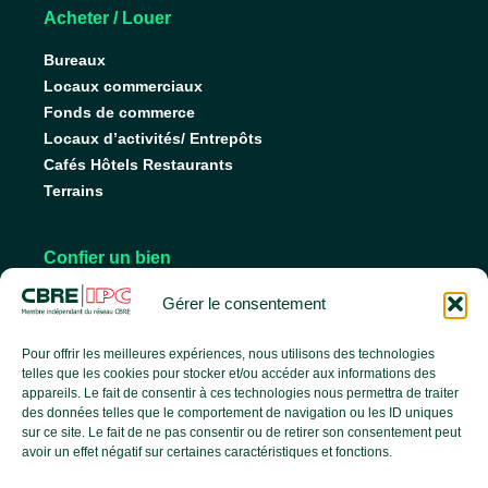
Acheter / Louer
Bureaux
Locaux commerciaux
Fonds de commerce
Locaux d’activités/ Entrepôts
Cafés Hôtels Restaurants
Terrains
Confier un bien
Nos conseils pour vendre
Gérer le consentement
Nos conseils pour louer
Faire gérer son bien
Pour offrir les meilleures expériences, nous utilisons des technologies
telles que les cookies pour stocker et/ou accéder aux informations des
appareils. Le fait de consentir à ces technologies nous permettra de traiter
des données telles que le comportement de navigation ou les ID uniques
L’agence
sur ce site. Le fait de ne pas consentir ou de retirer son consentement peut
avoir un effet négatif sur certaines caractéristiques et fonctions.
L’équipe
Nos services