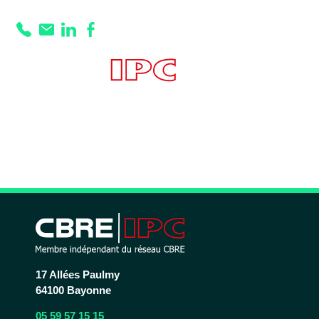
Prestation :
chauffage : pompes
à chaleur VRV 2
tubes avec VMC
17 Allées Paulmy
64100 Bayonne
05 59 57 15 15