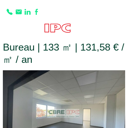
Prestation :
Courant
faible
Bureau | 133 ㎡ | 131,58 € /
㎡ / an