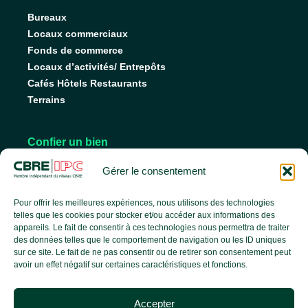
Bureaux
Locaux commerciaux
Fonds de commerce
Locaux d’activités/ Entrepôts
Cafés Hôtels Restaurants
Terrains
Confier un bien
Nos conseils pour vendre
Gérer le consentement
Nos conseils pour louer
Faire gérer son bien
Pour offrir les meilleures expériences, nous utilisons des technologies
telles que les cookies pour stocker et/ou accéder aux informations des
appareils. Le fait de consentir à ces technologies nous permettra de traiter
des données telles que le comportement de navigation ou les ID uniques
L’agence
sur ce site. Le fait de ne pas consentir ou de retirer son consentement peut
avoir un effet négatif sur certaines caractéristiques et fonctions.
L’équipe
Nos services
Accepter
Nos références