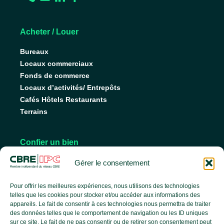
Acheter / Louer
Bureaux
Locaux commerciaux
Fonds de commerce
Locaux d’activités/ Entrepôts
Cafés Hôtels Restaurants
Terrains
Confier un bien
Nos conseils pour vendre
Gérer le consentement
Nos conseils pour louer
Faire gérer son bien
Pour offrir les meilleures expériences, nous utilisons des technologies
telles que les cookies pour stocker et/ou accéder aux informations des
appareils. Le fait de consentir à ces technologies nous permettra de traiter
des données telles que le comportement de navigation ou les ID uniques
L’agence
sur ce site. Le fait de ne pas consentir ou de retirer son consentement peut