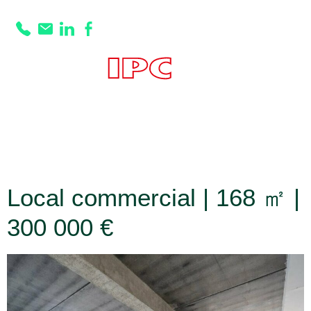
Prestation :
Façade
cellule de 8,3 m
dont 6,8 ml de
vitrine
Local commercial | 168 ㎡ |
300 000 €