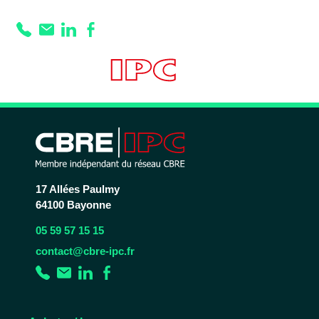
Prestation :
Grande
hauteur sous faitage
17 Allées Paulmy
64100 Bayonne
05 59 57 15 15
contact@cbre-ipc.fr