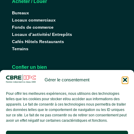
Acheter / Louer
Bureaux
Locaux commerciaux
Fonds de commerce
Locaux d’activités/ Entrepôts
Cafés Hôtels Restaurants
Terrains
Confier un bien
Nos conseils pour vendre
Gérer le consentement
Nos conseils pour louer
Faire gérer son bien
Pour offrir les meilleures expériences, nous utilisons des technologies
telles que les cookies pour stocker et/ou accéder aux informations des
appareils. Le fait de consentir à ces technologies nous permettra de traiter
des données telles que le comportement de navigation ou les ID uniques
L’agence
sur ce site. Le fait de ne pas consentir ou de retirer son consentement peut
avoir un effet négatif sur certaines caractéristiques et fonctions.
L’équipe
Nos services