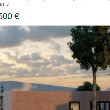
u […]
500 €