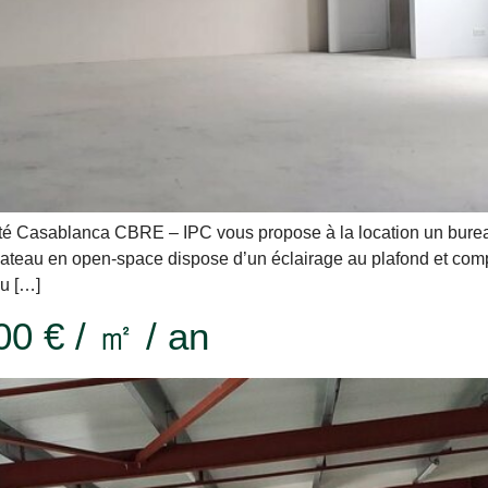
sablanca CBRE – IPC vous propose à la location un bureau ne
teau en open-space dispose d’un éclairage au plafond et compre
u […]
00 € / ㎡ / an