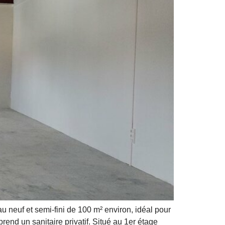
uf et semi-fini de 100 m² environ, idéal pour
nd un sanitaire privatif. Situé au 1er étage