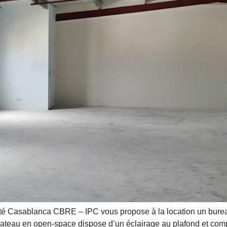
sablanca CBRE – IPC vous propose à la location un bureau ne
teau en open-space dispose d’un éclairage au plafond et compre