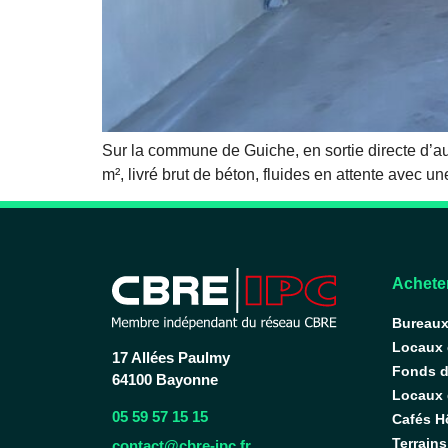
Sur la commune de Guiche, en sortie directe d’a
m², livré brut de béton, fluides en attente avec 
Acheter
Bureau
Locaux
17 Allées Paulmy
Fonds 
64100 Bayonne
Locaux d
05 59 57 15 15
Cafés H
Terrains
contact@cbre-ipc.fr