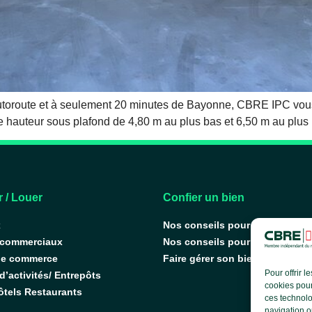
utoroute et à seulement 20 minutes de Bayonne, CBRE IPC vous 
une hauteur sous plafond de 4,80 m au plus bas et 6,50 m au plus 
 / Louer
Confier un bien
x
Nos conseils pour vendre
 commerciaux
Nos conseils pour louer
de commerce
Faire gérer son bien
Pour offrir 
’activités/ Entrepôts
cookies pour
ôtels Restaurants
ces technolo
navigation ou