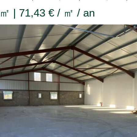
 ㎡ | 71,43 € / ㎡ / an