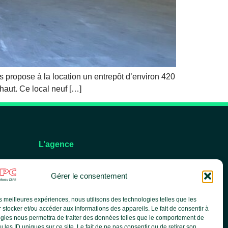
propose à la location un entrepôt d’environ 420
haut. Ce local neuf […]
L’agence
L’équipe
Gérer le consentement
Nos services
Nos références
les meilleures expériences, nous utilisons des technologies telles que les
Le groupe CBRE
 stocker et/ou accéder aux informations des appareils. Le fait de consentir à
Actualités
gies nous permettra de traiter des données telles que le comportement de
 les ID uniques sur ce site. Le fait de ne pas consentir ou de retirer son