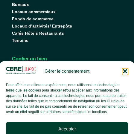
Bureaux
Locaux commerciaux
Fonds de commerce
Locaux d’activités/ Entrepôts
Cafés Hôtels Restaurants
Terrains
Confier un bien
Nos conseils pour vendre
Gérer le consentement
Nos conseils pour louer
Faire gérer son bien
Pour offrir les meilleures expériences, nous utilisons des technologies
telles que les cookies pour stocker et/ou accéder aux informations des
appareils. Le fait de consentir à ces technologies nous permettra de traiter
des données telles que le comportement de navigation ou les ID uniques
L’agence
sur ce site. Le fait de ne pas consentir ou de retirer son consentement peut
avoir un effet négatif sur certaines caractéristiques et fonctions.
L’équipe
Nos services
Accepter
Nos références