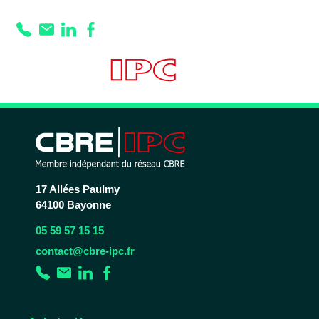
Prestation :
Parking
aérien
17 Allées Paulmy
64100 Bayonne
05 59 57 15 15
contact@cbre-ipc.fr