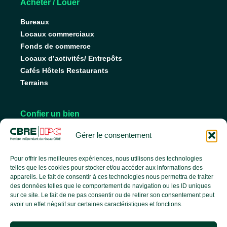
Acheter / Louer
Bureaux
Locaux commerciaux
Fonds de commerce
Locaux d’activités/ Entrepôts
Cafés Hôtels Restaurants
Terrains
Confier un bien
Nos conseils pour vendre
Gérer le consentement
Nos conseils pour louer
Faire gérer son bien
Pour offrir les meilleures expériences, nous utilisons des technologies
telles que les cookies pour stocker et/ou accéder aux informations des
appareils. Le fait de consentir à ces technologies nous permettra de traiter
des données telles que le comportement de navigation ou les ID uniques
L’agence
sur ce site. Le fait de ne pas consentir ou de retirer son consentement peut
avoir un effet négatif sur certaines caractéristiques et fonctions.
L’équipe
Nos services