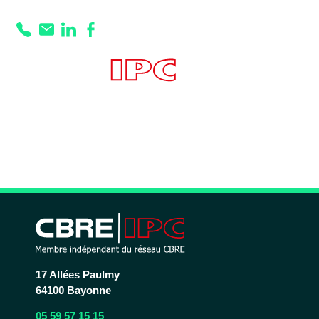
Prestation :
Possibilité de louer
un garage attenant
de 29 m²
17 Allées Paulmy
64100 Bayonne
05 59 57 15 15