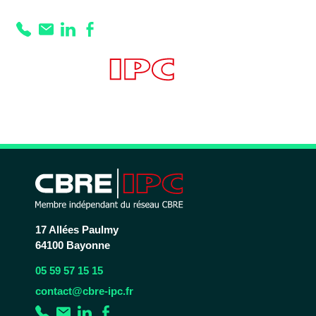
Prestation :
-
préparation froide
66 m²
17 Allées Paulmy
64100 Bayonne
05 59 57 15 15
contact@cbre-ipc.fr