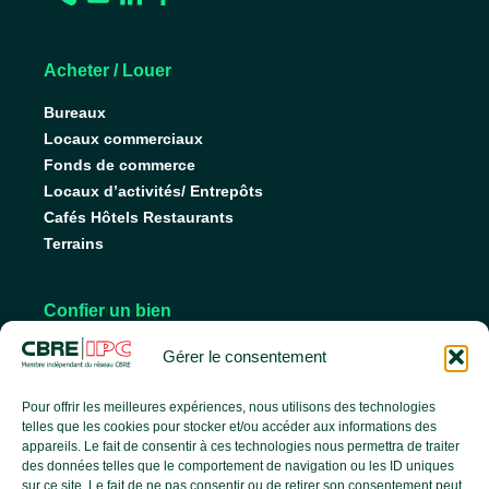
Acheter / Louer
Bureaux
Locaux commerciaux
Fonds de commerce
Locaux d’activités/ Entrepôts
Cafés Hôtels Restaurants
Terrains
Confier un bien
Nos conseils pour vendre
Gérer le consentement
Nos conseils pour louer
Faire gérer son bien
Pour offrir les meilleures expériences, nous utilisons des technologies
telles que les cookies pour stocker et/ou accéder aux informations des
appareils. Le fait de consentir à ces technologies nous permettra de traiter
des données telles que le comportement de navigation ou les ID uniques
L’agence
sur ce site. Le fait de ne pas consentir ou de retirer son consentement peut