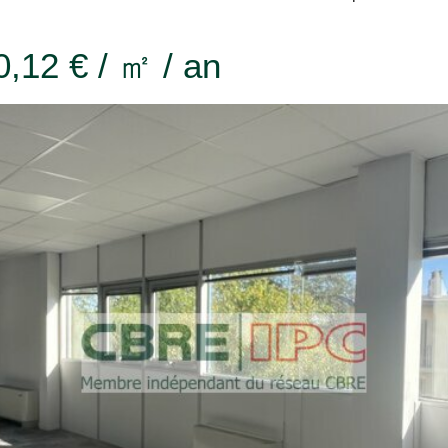
0,12 € / ㎡ / an