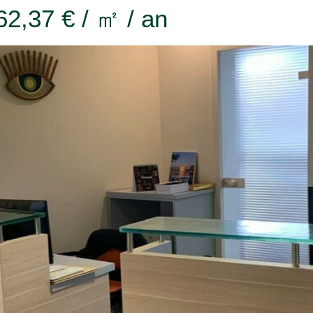
62,37 € / ㎡ / an