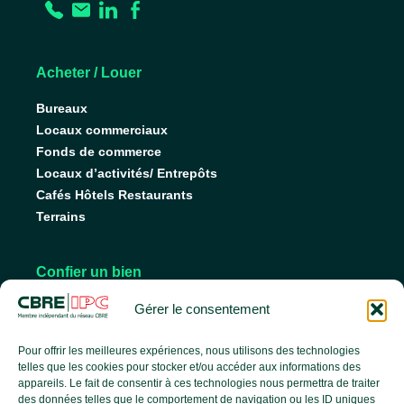
Acheter / Louer
Bureaux
Locaux commerciaux
Fonds de commerce
Locaux d’activités/ Entrepôts
Cafés Hôtels Restaurants
Terrains
Confier un bien
Nos conseils pour vendre
Gérer le consentement
Nos conseils pour louer
Faire gérer son bien
Pour offrir les meilleures expériences, nous utilisons des technologies
telles que les cookies pour stocker et/ou accéder aux informations des
appareils. Le fait de consentir à ces technologies nous permettra de traiter
des données telles que le comportement de navigation ou les ID uniques