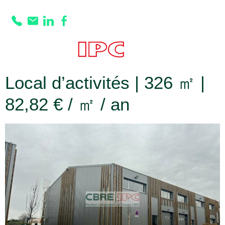
Prestation :
sol
béton quartzé
Local d’activités | 326 ㎡ |
82,82 € / ㎡ / an