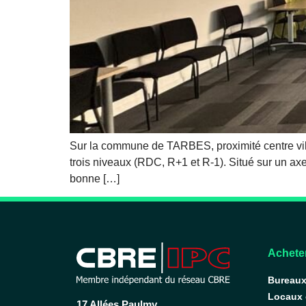
Sur la commune de TARBES, proximité centre vil
trois niveaux (RDC, R+1 et R-1). Situé sur un a
bonne […]
Acheter
Bureau
Locaux
17 Allées Paulmy