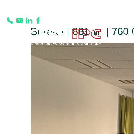
Prestation :
Sol 
Bureau | 881 ㎡ | 760 
ACHE