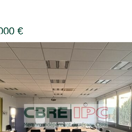
: Moquette et PVC
000 €
TER / LOUER
CONFIER UN BIEN
L'AGE