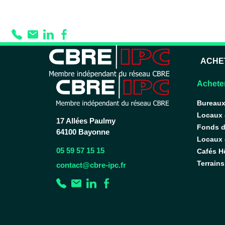
Prestation :
Stati
ACHE
Acheter
Bureau
Locaux
17 Allées Paulmy
Fonds 
64100 Bayonne
Locaux d
05 59 57 15 15
Cafés H
Terrains
contact@cbre-ipc.fr