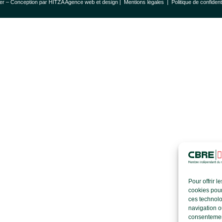
er – Conception par
HITZA Agence web et design
|
Mentions légales
|
Politique de confident
Pour offrir 
cookies pour
ces technolo
navigation ou
consentement