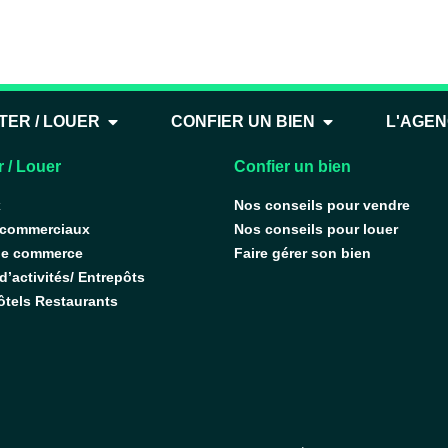
onnement libre à prox
TER / LOUER
CONFIER UN BIEN
L'AGE
 / Louer
Confier un bien
x
Nos conseils pour vendre
 commerciaux
Nos conseils pour louer
de commerce
Faire gérer son bien
’activités/ Entrepôts
ôtels Restaurants