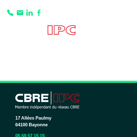
Prestation :
Système ventouse
(porte accès
livraison)
17 Allées Paulmy
64100 Bayonne
05 59 57 15 15