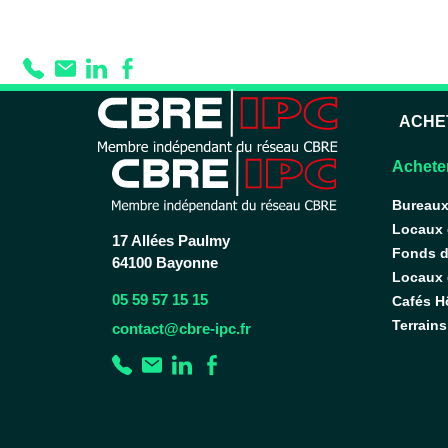
Prestation :
Type 
ACHE
Acheter
Bureau
Locaux
17 Allées Paulmy
Fonds 
64100 Bayonne
Locaux d
05 59 57 15 15
Cafés H
Terrains
contact@cbre-ipc.fr