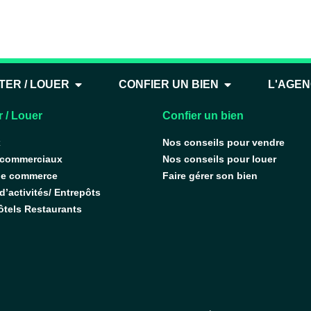
de charpente :bois
TER / LOUER
CONFIER UN BIEN
L'AGE
 / Louer
Confier un bien
x
Nos conseils pour vendre
 commerciaux
Nos conseils pour louer
de commerce
Faire gérer son bien
’activités/ Entrepôts
ôtels Restaurants