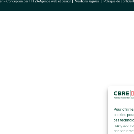
er – Conception par
HITZA Agence web et design
|
Mentions légales
|
Politique de confident
Pour offrir 
cookies pour
ces technolo
navigation ou
consentement