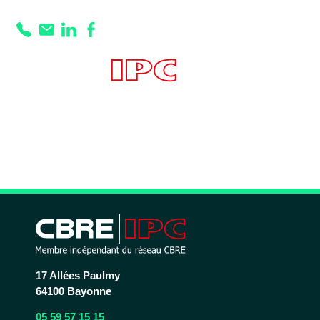
Prestation :
Une
remise de 30% sur
le prix des espaces
évènementiels
17 Allées Paulmy
64100 Bayonne
05 59 57 15 15