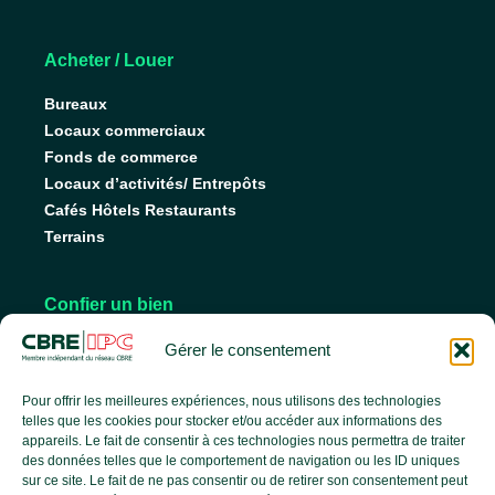
Acheter / Louer
Bureaux
Locaux commerciaux
Fonds de commerce
Locaux d’activités/ Entrepôts
Cafés Hôtels Restaurants
Terrains
Confier un bien
Nos conseils pour vendre
Gérer le consentement
Nos conseils pour louer
Faire gérer son bien
Pour offrir les meilleures expériences, nous utilisons des technologies
telles que les cookies pour stocker et/ou accéder aux informations des
appareils. Le fait de consentir à ces technologies nous permettra de traiter
des données telles que le comportement de navigation ou les ID uniques
L’agence
sur ce site. Le fait de ne pas consentir ou de retirer son consentement peut