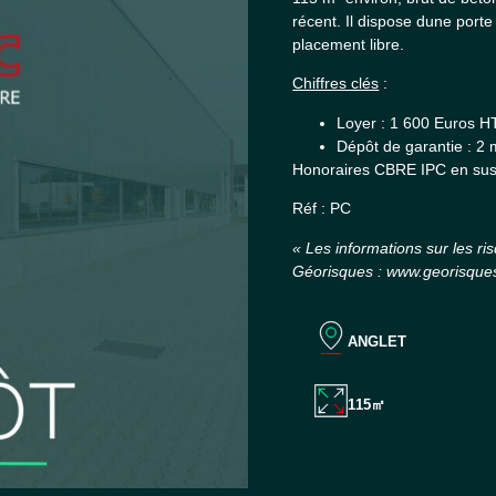
récent. Il dispose dune porte
placement libre.
Chiffres clés
:
Loyer : 1 600 Euros H
Dépôt de garantie : 2 
Honoraires CBRE IPC en sus
Réf : PC
« Les informations sur les ri
Géorisques : www.georisques
ANGLET
115㎡