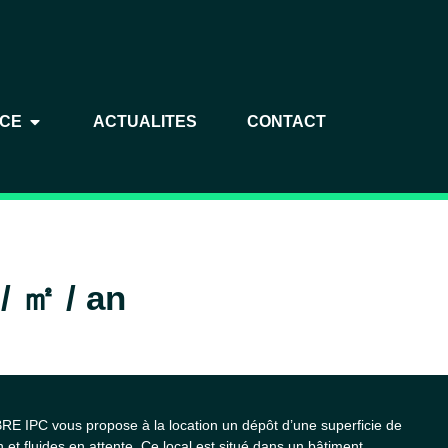
NCE
ACTUALITES
CONTACT
 / ㎡ / an
RE IPC vous propose à la location un dépôt d’une superficie de
 et fluides en attente. Ce local est situé dans un bâtiment