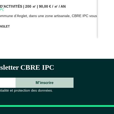
’ACTIVITÉS | 200 ㎡ | 90,00 € / ㎡ / AN
BUR
9PC
Réf
commune d’Anglet, dans une zone artisanale, CBRE IPC vous propose à
Sur
NGLET
ewsletter CBRE IPC
M'inscrire
tialité et protection des données.