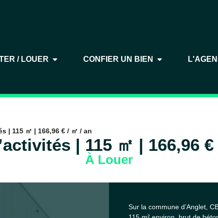
TER / LOUER
CONFIER UN BIEN
L'AGE
és | 115 ㎡ | 166,96 € / ㎡ / an
activités | 115 ㎡ | 166,96 €
À Louer
Sur la commune d’Anglet, CB
115 m² environ, brut de béton