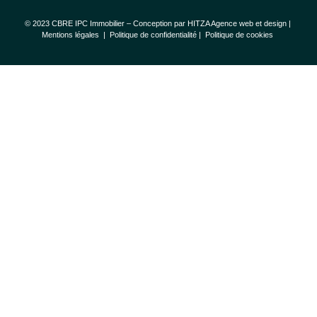
© 2023 CBRE IPC Immobilier – Conception par
HITZA Agence web et design
|
Mentions légales
|
Politique de confidentialité |
Politique de cookies