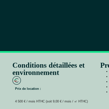
Conditions détaillées et
Pr
environnement
Prix de location :
4 500 € / mois HTHC (soit 9,00 € / mois / ㎡ HTHC)