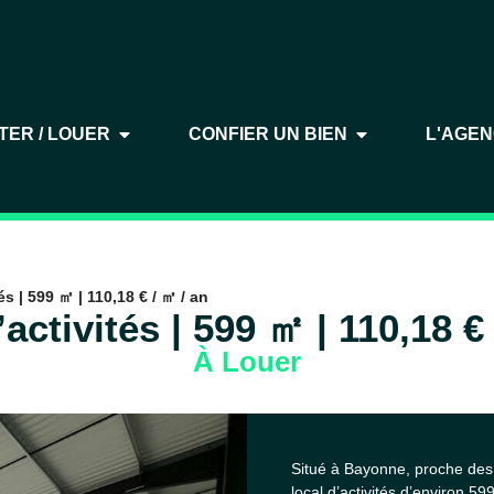
TER / LOUER
CONFIER UN BIEN
L'AGE
és | 599 ㎡ | 110,18 € / ㎡ / an
activités | 599 ㎡ | 110,18 €
À Louer
Situé à Bayonne, proche des
local d’activités d’environ 59