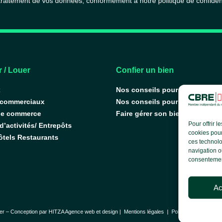
 traitement de vos données, conformément à notre
politique de confiden
 / Louer
Confier un bien
x
Nos conseils pour vendre
 commerciaux
Nos conseils pour louer
de commerce
Faire gérer son bien
Pour offrir 
’activités/ Entrepôts
cookies pour
ôtels Restaurants
ces technolo
navigation ou
consentement
Ac
er – Conception par
HITZA Agence web et design
|
Mentions légales
|
Politique de confident