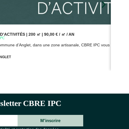
’ACTIVITÉS | 200 ㎡ | 90,00 € / ㎡ / AN
BUR
9PC
Réf
commune d’Anglet, dans une zone artisanale, CBRE IPC vous propose à
Sur
NGLET
ewsletter CBRE IPC
M'inscrire