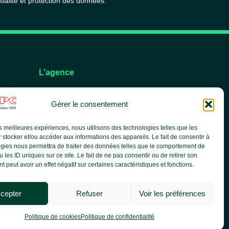
tialité et protection des données.
L’agence
L’équipe
Gérer le consentement
Nos services
Nos références
les meilleures expériences, nous utilisons des technologies telles que les
Le groupe CBRE
 stocker et/ou accéder aux informations des appareils. Le fait de consentir à
Actualités
gies nous permettra de traiter des données telles que le comportement de
 les ID uniques sur ce site. Le fait de ne pas consentir ou de retirer son
 peut avoir un effet négatif sur certaines caractéristiques et fonctions.
cepter
Refuser
Voir les préférences
Politique de cookies
Politique de confidentialité
ialité |
Politique de cookies