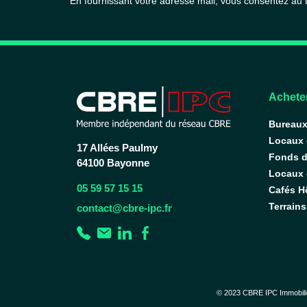
En fournissant votre adresse mail, vous consentez au
Acheter
Bureau
Locaux
17 Allées Paulmy
Fonds 
64100 Bayonne
Locaux d
05 59 57 15 15
Cafés H
Terrains
contact@cbre-ipc.fr
© 2023 CBRE IPC Immobili